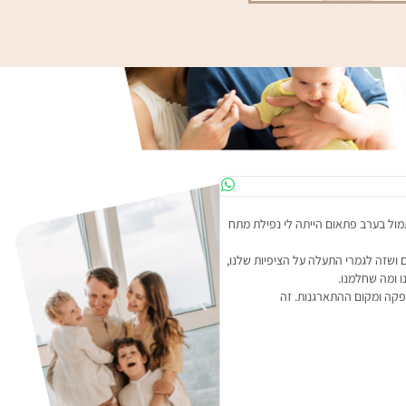
מרים הכלה
נה בקיסריה בערב שלפני החתונה שלי.
סוויטת פרובנס מאוד נעימה ויפה לצילומים לכל
מדהימה!!!
לצרכים שלי עד הפרט האחרון. מאוד נקי.
גם לאירוח של החברים והמשפחה
היה מאוד משמח לחזור לסוויטה לאחר החתונה 
ואנה מקסימות ומהממות ובערב אפילו
מרגריטות טעימות
ם!!
חברים ולמשפחה- אנה ורותם דאגו לנו
קר קשה לתאר את האווירה הנעימה
פכה את השעות שלפני החתונה לפשוט
סבלניות לכל שאלה
רגנות והמפגש יצאו יפיפיות.