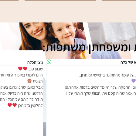
 ומשפחתן משתפות:
ניצן הכלה
התארחתי בוילה של רותם וא
י באופוריה ואז אתמול בערב פתאום הייתה לי נפילת מתח
היתה לנו חווית אירוח פשוט 
הוילה נעימה, נקייה ונוחה 
שהכי נהננו בעולם ושזה לגמרי התעלה על הציפיות שלנו,
שהצטרפו לכמה שעות. רותם 
ה היה בדיוק אנחנו ומה שחלמנו.
הוציאו לנו כדי לשמח אותנו 
ותם על הכל - ההפקה ומקום ההתארגנות. זה
בבוקר ההתארגנות היה מושל
זכותכן
היה מספיק מקום לספקים, ל
לכל מה שהיינו צריכות ובעי
והמרגיעה ששררה במקום וה
מדהימות.
לפני ההגעה הן היו זמינות ו
וחייב לציין שהתמונות מההתא